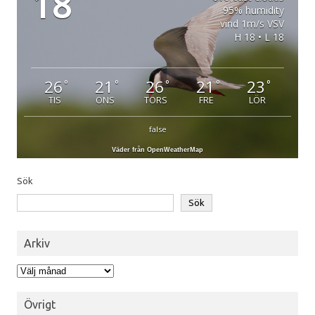
18
95% humidity
vind 1m/s VSV
H 18 • L 18
26
21
26
21
23
°
°
°
°
°
TIS
ONS
TORS
FRE
LÖR
false
Väder från OpenWeatherMap
Sök
Sök
Arkiv
Arkiv
Övrigt