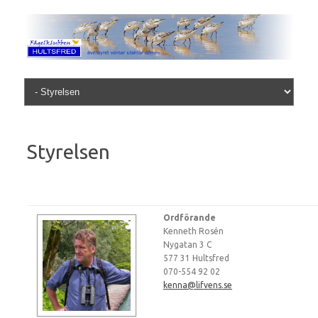
Skip to content
Styrelsen
Ordförande
Kenneth Rosén
Nygatan 3 C
577 31 Hultsfred
070-554 92 02
kenna@lifvens.se