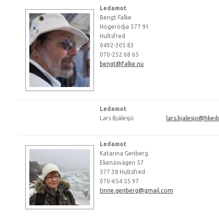
Ledamot
Bengt Falke
Högerödja 577 91
Hultsfred
0492-305 83
070-252 68 65
bengt@falke.nu
Ledamot
Lars Bjälesjö
lars.bjalesjo@hked
Ledamot
Katarina Genberg
Ekenäsvägen 57
577 38 Hultsfred
070-654 55 97
tinne.genberg@gmail.com