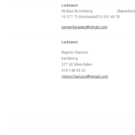
Ledamot
Nicklas Strömberg Sågverksvä
10 577 75 Mörlunda070-205 49 78
sagverksvagen@gmail.com
Ledamot
Rigmor Hanzon
Karlsborg
577 50 Silverdalen
070-148 00 55
rigmor.hanzon@gmail.com