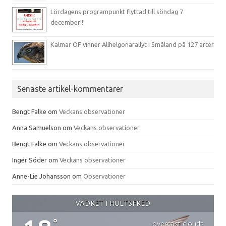
Lördagens programpunkt flyttad till söndag 7
december!!!
Kalmar OF vinner Allhelgonarallyt i Småland på 127 arter
Senaste artikel-kommentarer
Bengt Falke
om
Veckans observationer
Anna Samuelson
om
Veckans observationer
Bengt Falke
om
Veckans observationer
Inger Söder
om
Veckans observationer
Anne-Lie Johansson
om
Observationer
VÄDRET I HULTSFRED
°
overcast clouds