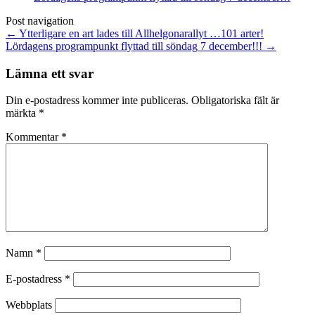
Post navigation
←
Ytterligare en art lades till Allhelgonarallyt …101 arter!
Lördagens programpunkt flyttad till söndag 7 december!!!
→
Lämna ett svar
Din e-postadress kommer inte publiceras.
Obligatoriska fält är
märkta
*
Kommentar
*
Namn
*
E-postadress
*
Webbplats