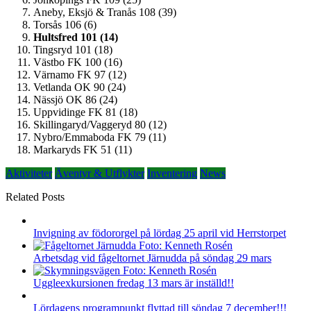
Aneby, Eksjö & Tranås 108 (39)
Torsås 106 (6)
Hultsfred 101 (14)
Tingsryd 101 (18)
Västbo FK 100 (16)
Värnamo FK 97 (12)
Vetlanda OK 90 (24)
Nässjö OK 86 (24)
Uppvidinge FK 81 (18)
Skillingaryd/Vaggeryd 80 (12)
Nybro/Emmaboda FK 79 (11)
Markaryds FK 51 (11)
Aktiviteter
Äventyr & Utflykter
Inventering
News
Related Posts
Invigning av födororgel på lördag 25 april vid Herrstorpet
Arbetsdag vid fågeltornet Järnudda på söndag 29 mars
Uggleexkursionen fredag 13 mars är inställd!!
Lördagens programpunkt flyttad till söndag 7 december!!!