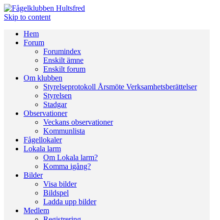
Skip to content
Hem
Forum
Forumindex
Enskilt ämne
Enskilt forum
Om klubben
Styrelseprotokoll Årsmöte Verksamhetsberättelser
Styrelsen
Stadgar
Observationer
Veckans observationer
Kommunlista
Fågellokaler
Lokala larm
Om Lokala larm?
Komma igång?
Bilder
Visa bilder
Bildspel
Ladda upp bilder
Medlem
Registrering