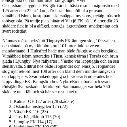
tobisgrissla och brandkronad kungsfågel. Även
Oskarshamnsbygdens FK gör i år sitt bästa resultat någonsin med
125 arter och 22 skådare, där listan innehöll bl a gravand,
vitnäbbad islom, kustpipare, skärsnäppa, myrspov, tretåig mås och
tobisgrissla. På tredje plats hittar vi Växjö FK på 116 arter där 23
skådare fick in bl a alfågel, prutgås, ägretthäger, smådopping och
svart rödstjärt.
Nämnas måste också att Tingsryds FK äntligen slog 100-vallen
och slutade på nytt klubbrekord 101 arter, inklusive en
mandarinand. I Hultsfred hade man både fiskgjuse och berglärka.
Vitnäbbad islom noterades i Tjust, kentsk tärna i Torsås och brun
glada i Ljungby. Nya rallyarter i Västbo var lappuggla och en sen
stenskvätta. Silltrut hos både Höglandet och Nässjö. Höglandet
slog nytt rekord med 108 arter och bland dem mindre sångsvan
och lappsparv. Svarthakedopping och sädesärla noterades hos
Uppvidinge FK. Kungsörn hos Nybro/Emmaboda och svart
rödstjärt överraskade i Markaryd. Sammantaget var hela 350
skådare ute i fält och så här ser resultatet ut:
Kalmar OF 127 arter (28 skådare)
Oskarshamnsbygden 125 (22)
Växjö FK 116 (23)
Tjust Fågelklubb 115 (30)
Ljungby FK 114 (17)
Jönköpings FK 109 (25)