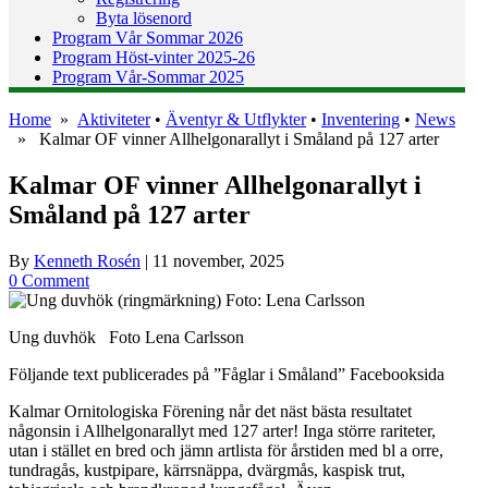
Byta lösenord
Program Vår Sommar 2026
Program Höst-vinter 2025-26
Program Vår-Sommar 2025
Home
»
Aktiviteter
•
Äventyr & Utflykter
•
Inventering
•
News
» Kalmar OF vinner Allhelgonarallyt i Småland på 127 arter
Kalmar OF vinner Allhelgonarallyt i
Småland på 127 arter
By
Kenneth Rosén
|
11 november, 2025
0 Comment
Ung duvhök Foto Lena Carlsson
Följande text publicerades på ”Fåglar i Småland” Facebooksida
Kalmar Ornitologiska Förening når det näst bästa resultatet
någonsin i Allhelgonarallyt med 127 arter! Inga större rariteter,
utan i stället en bred och jämn artlista för årstiden med bl a orre,
tundragås, kustpipare, kärrsnäppa, dvärgmås, kaspisk trut,