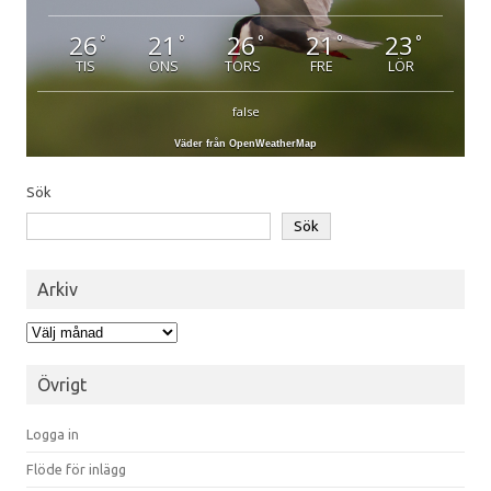
26
21
26
21
23
°
°
°
°
°
TIS
ONS
TORS
FRE
LÖR
false
Väder från OpenWeatherMap
Sök
Sök
Arkiv
Arkiv
Övrigt
Logga in
Flöde för inlägg