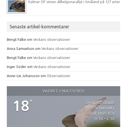
Kalmar OF vinner Allhelgonarallyt i Småland på 127 arter
Senaste artikel-kommentarer
Bengt Falke
om
Veckans observationer
Anna Samuelson
om
Veckans observationer
Bengt Falke
om
Veckans observationer
Inger Söder
om
Veckans observationer
Anne-Lie Johansson
om
Observationer
VÄDRET I HULTSFRED
18
°
overcast clouds
95% humidity
vind 1m/s VSV
H 18 • L 18