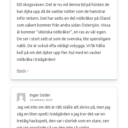
Ett skogsväsen. Det är nu vid denna tid på hösten de
kan dyka upp då de samlar nötter som de hamstrar
inför vintern. Det har setts en del nötkråkor på Öland
som säkert kommer från andra sidan Östersjön. Vissa
år kommer ”sibiriska nötkråkor”, en ras av vår egen.
De ser i stort sett ut som de svenska, lite spensligare
näbb. De är också ofta väldigt oskygga. Vi får hålla
koll på om det dyker upp fler. Kul med en vacker
nötkråka i trädgården!
↓
Reply
Inger Söder
23 oktober, 2025
Jag vet inte om det är rätt ställe att skrivs på, men jag
såg en liten spett i trädgården o jag tror det var en
tretåig hackspett, den var i storlek som en stare, sen
när jag googlade så var den inte så vanlig.