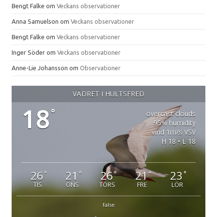
Bengt Falke
om
Veckans observationer
Anna Samuelson
om
Veckans observationer
Bengt Falke
om
Veckans observationer
Inger Söder
om
Veckans observationer
Anne-Lie Johansson
om
Observationer
VÄDRET I HULTSFRED
18
°
overcast clouds
95% humidity
vind 1m/s VSV
H 18 • L 18
26
21
26
21
23
°
°
°
°
°
TIS
ONS
TORS
FRE
LÖR
false