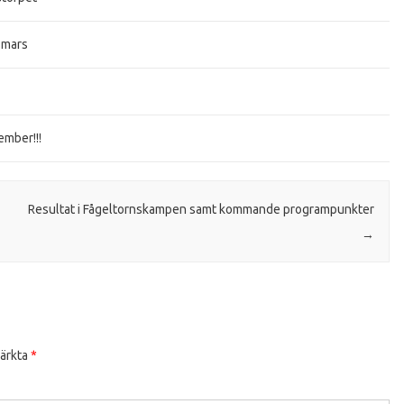
 mars
ember!!!
Resultat i Fågeltornskampen samt kommande programpunkter
→
märkta
*