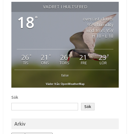
VÄDRET I HULTSFRED
18
°
overcast clouds
95% humidity
vind 1m/s VSV
H 18 • L 18
26
21
26
21
23
°
°
°
°
°
TIS
ONS
TORS
FRE
LÖR
false
Väder från OpenWeatherMap
Sök
Sök
Arkiv