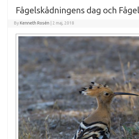
Fågelskådningens dag och Fåge
By
Kenneth Rosén
|
2 maj, 2018