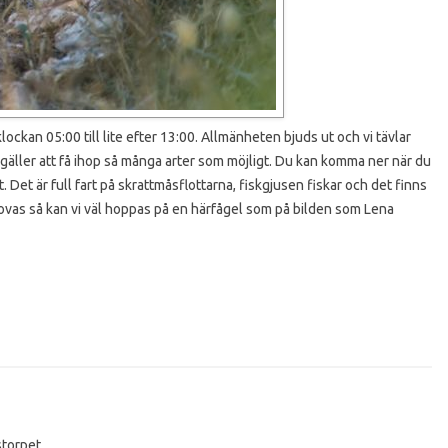
ockan 05:00 till lite efter 13:00. Allmänheten bjuds ut och vi tävlar
gäller att få ihop så många arter som möjligt. Du kan komma ner när du
t. Det är full fart på skrattmåsflottarna, fiskgjusen fiskar och det finns
tlovas så kan vi väl hoppas på en härfågel som på bilden som Lena
storpet