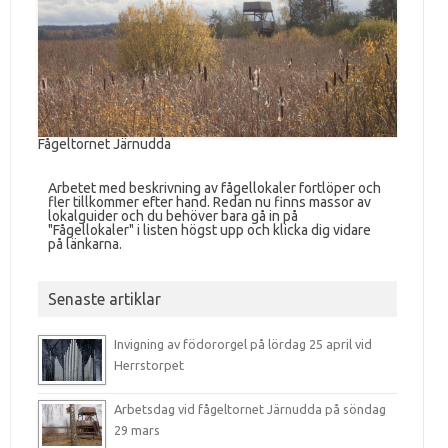
Fågeltornet Järnudda
Arbetet med beskrivning av fågellokaler fortlöper och
fler tillkommer efter hand. Redan nu finns massor av
lokalguider och du behöver bara gå in på
"Fågellokaler" i listen högst upp och klicka dig vidare
på länkarna.
Senaste artiklar
Invigning av födororgel på lördag 25 april vid
Herrstorpet
Arbetsdag vid fågeltornet Järnudda på söndag
29 mars