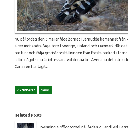
Nu på lördag den 5 maj är fågeltornet i Järnudda bemannat från kl
även mot andra fågeltorn i Sverige, Finland och Danmark där det 
har lust och följa gratisföreställningen från första parkett i torne
alltid något som är intressant vid denna tid. Även om det inte u
Carlsson har tagit…
Aktiviteter
News
Related Posts
Invigning av födororgel på lördag 25 april vid Herr