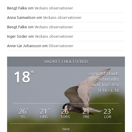
Bengt Falke
om
Veckans observationer
Anna Samuelson
om
Veckans observationer
Bengt Falke
om
Veckans observationer
Inger Söder
om
Veckans observationer
Anne-Lie Johansson
om
Observationer
VÄDRET I HULTSFRED
18
°
overcast clouds
95% humidity
vind 1m/s VSV
H 18 • L 18
26
21
26
21
23
°
°
°
°
°
TIS
ONS
TORS
FRE
LÖR
false