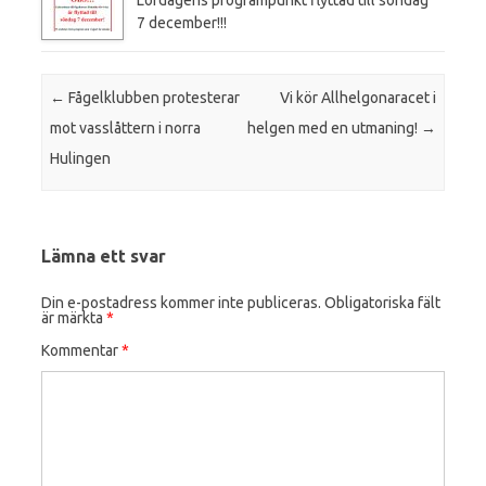
7 december!!!
Post navigation
←
Fågelklubben protesterar
Vi kör Allhelgonaracet i
mot vasslåttern i norra
helgen med en utmaning!
→
Hulingen
Lämna ett svar
Din e-postadress kommer inte publiceras.
Obligatoriska fält
är märkta
*
Kommentar
*