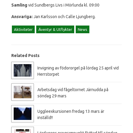
Samling
vid Sundbergs Livs i Mörlunda kl. 09:00
Ansvariga:
Jan Karlsson och Calle Ljungberg.
Aktiviteter
Äventyr & Utflykter
News
Related Posts
Invigning av födororgel på lördag 25 april vid
Herrstorpet
Arbetsdag vid fågeltornet Järnudda på
söndag 29 mars
Uggleexkursionen fredag 13 mars är
inställd!!
Lördagens programpunkt flyttad till söndag