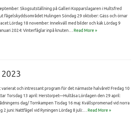
eptember: Skogsutställning på Galleri Kopparslagaren i Hultsfred
ut fågelskyddsområdet Hulingen Söndag 29 oktober: Gäss och örnar
acet Lördag 18 november: Innekväll med bilder och käk Lördag 9
januari 2024: Vinterfåglar inpå knuten…
Read More »
 2023
gt varierat och intressant program för det närmaste halvåret! Fredag 10
ttar Torsdag 13 april: Herstorpet—Hultåsa Lördagen den 29 april:
dningens dag/ Tornkampen Tisdag 16 maj: Kvällspromenad vid norra
2 juni: Nattfågel vid Ryningen Lördag 8 juli:…
Read More »