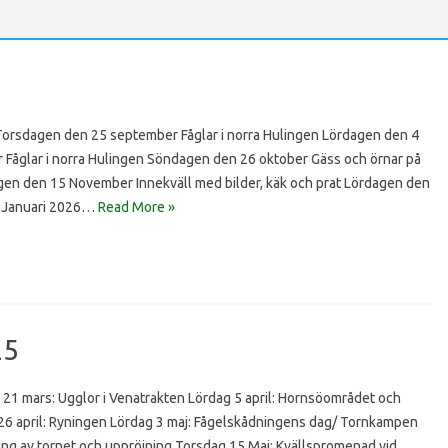
sdagen den 25 september Fåglar i norra Hulingen Lördagen den 4
Fåglar i norra Hulingen Söndagen den 26 oktober Gäss och örnar på
gen den 15 November Innekväll med bilder, käk och prat Lördagen den
6 Januari 2026…
Read More »
25
g 21 mars: Ugglor i Venatrakten Lördag 5 april: Hornsöområdet och
26 april: Ryningen Lördag 3 maj: Fågelskådningens dag/ Tornkampen
ing av tornet och uppröjning Torsdag 15 Maj: Kvällspromenad vid