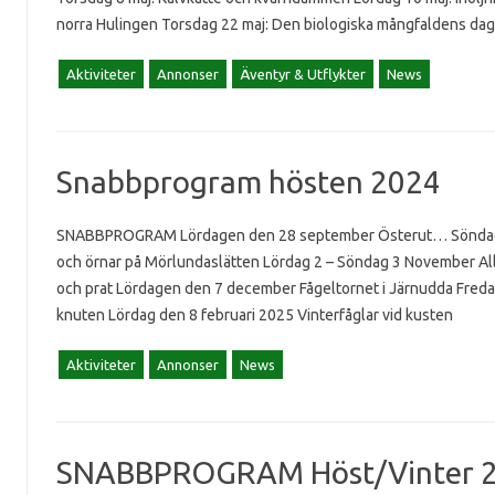
norra Hulingen Torsdag 22 maj: Den biologiska mångfaldens dag
Aktiviteter
Annonser
Äventyr & Utflykter
News
Snabbprogram hösten 2024
SNABBPROGRAM Lördagen den 28 september Österut… Söndagen
och örnar på Mörlundaslätten Lördag 2 – Söndag 3 November Al
och prat Lördagen den 7 december Fågeltornet i Järnudda Fredag
knuten Lördag den 8 februari 2025 Vinterfåglar vid kusten
Aktiviteter
Annonser
News
SNABBPROGRAM Höst/Vinter 