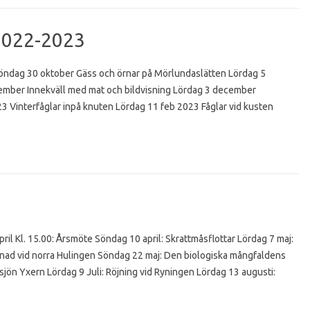
2022-2023
Söndag 30 oktober Gäss och örnar på Mörlundaslätten Lördag 5
mber Innekväll med mat och bildvisning Lördag 3 december
23 Vinterfåglar inpå knuten Lördag 11 feb 2023 Fåglar vid kusten
pril Kl. 15.00: Årsmöte Söndag 10 april: Skrattmåsflottar Lördag 7 maj:
ad vid norra Hulingen Söndag 22 maj: Den biologiska mångfaldens
 sjön Yxern Lördag 9 Juli: Röjning vid Ryningen Lördag 13 augusti: