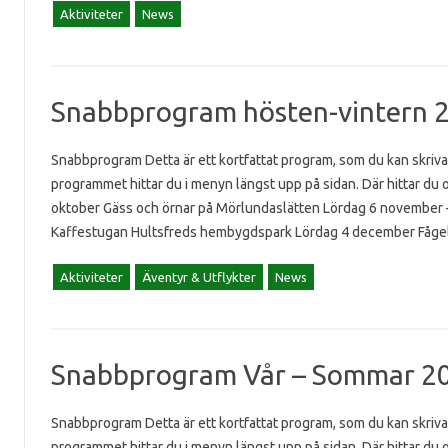
Aktiviteter
News
Snabbprogram hösten-vintern 
Snabbprogram Detta är ett kortfattat program, som du kan skriva
programmet hittar du i menyn längst upp på sidan. Där hittar d
oktober Gäss och örnar på Mörlundaslätten Lördag 6 november 
Kaffestugan Hultsfreds hembygdspark Lördag 4 december Fågel
Aktiviteter
Äventyr & Utflykter
News
Snabbprogram Vår – Sommar 2
Snabbprogram Detta är ett kortfattat program, som du kan skriva
programmet hittar du i menyn längst upp på sidan. Där hittar du