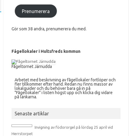
Prenumerera
Gör som 38 andra, prenumerera du med.
Fågellokaler i Hultsfreds kommun
Fågeltornet Järnudda
Arbetet med beskrivning av fågellokaler fortlöper och
fler tillkommer efter hand. Redan nu finns massor av
lokalguider och du behöver bara gå in på
"Fågellokaler" i listen högst upp och klicka dig vidare
på länkarna.
Senaste artiklar
Invigning av födororgel på lördag 25 april vid
Herrstorpet