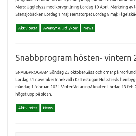
Mars: Ugglelyss med korvgrillning Lördag 10 April: Märkning av le
Stensjöbäcken Lördag 1 Maj: Herrstorpet Lördag 8 maj: Fågel
Aktiviteter
Äventyr & Utflykter
News
Snabbprogram hösten- vintern 
SNABBPROGRAM Söndag 25 oktoberGäss och örnar på Mörlunda
Lördag 21 november Innekväll i Kaffestugan Hultsfreds hembygd
måndag 1 februari 2021 Vinterfåglar inpå knuten Lördag 13 feb
högst upp på sidan.
Aktiviteter
News