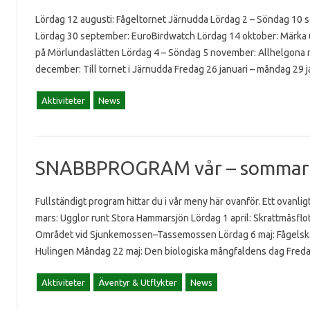
Lördag 12 augusti: Fågeltornet Järnudda Lördag 2 – Söndag 10 s
Lördag 30 september: EuroBirdwatch Lördag 14 oktober: Märka 
på Mörlundaslätten Lördag 4 – Söndag 5 november: Allhelgona r
december: Till tornet i Järnudda Fredag 26 januari – måndag 29 
Aktiviteter
News
SNABBPROGRAM vår – sommar
Fullständigt program hittar du i vår meny här ovanför. Ett ovanli
mars: Ugglor runt Stora Hammarsjön Lördag 1 april: Skrattmåsflo
Området vid Sjunkemossen–Tassemossen Lördag 6 maj: Fågelskå
Hulingen Måndag 22 maj: Den biologiska mångfaldens dag Fredag 
Aktiviteter
Äventyr & Utflykter
News