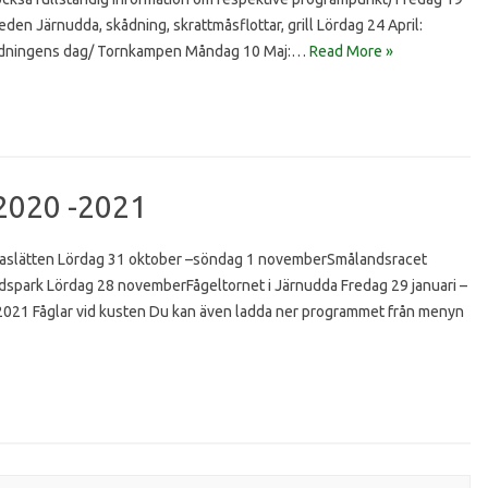
den Järnudda, skådning, skrattmåsflottar, grill Lördag 24 April:
skådningens dag/ Tornkampen Måndag 10 Maj:…
Read More »
2020 -2021
slätten Lördag 31 oktober –söndag 1 novemberSmålandsracet
spark Lördag 28 novemberFågeltornet i Järnudda Fredag 29 januari –
 2021 Fåglar vid kusten Du kan även ladda ner programmet från menyn