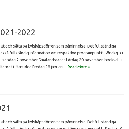
2021-2022
 ut och sätta på kylskåpsdörren som påminnelse! Det fullständiga
u också fullständig information om respektive programpunkt) Söndag 31
– söndag 7 november Smålandsracet Lördag 20 november Innekväll i
tornet i Järnudda Fredag 28 januari…
Read More »
021
 ut och sätta på kylskåpsdörren som påminnelse! Det fullständiga
 också fullständig information om respektive programpunkt) Fredag 19