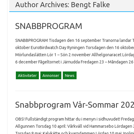
Author Archives:
Bengt Falke
SNABBPROGRAM
SNABBPROGRAM Tisdagen den 16 september Tranorna landar Tor
oktober EuroBirdwatch Day Ryningen Torsdagen den 16 oktober 
Mörlundaslätten Lör 1 – Sön 2 november Allhelgonaracet Lörda
6 december Fågeltornet i Järnudda Fredagen 23 – Måndagen 2
Aktiviteter
Annonser
News
Snabbprogram Vår-Sommar 20
OBS! Fullständigt program hittar du i menyn i sidhuvudet! Freda
Allgunnen Torsdag 10 april: Vårkväll vid Hammarsebo Lördagen 
Torsdag 8 maj: Kalvkätte och kvarndammen Lördag 10 maj: Inoljn