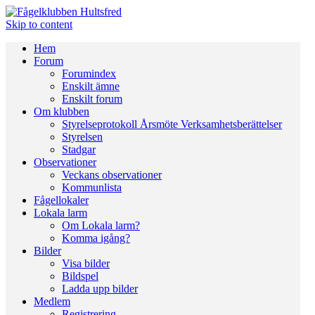
Skip to content
Hem
Forum
Forumindex
Enskilt ämne
Enskilt forum
Om klubben
Styrelseprotokoll Årsmöte Verksamhetsberättelser
Styrelsen
Stadgar
Observationer
Veckans observationer
Kommunlista
Fågellokaler
Lokala larm
Om Lokala larm?
Komma igång?
Bilder
Visa bilder
Bildspel
Ladda upp bilder
Medlem
Registrering