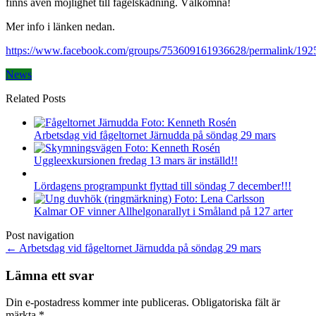
finns även möjlighet till fågelskådning. Välkomna!
Mer info i länken nedan.
https://www.facebook.com/groups/753609161936628/permalink/19
News
Related Posts
Arbetsdag vid fågeltornet Järnudda på söndag 29 mars
Uggleexkursionen fredag 13 mars är inställd!!
Lördagens programpunkt flyttad till söndag 7 december!!!
Kalmar OF vinner Allhelgonarallyt i Småland på 127 arter
Post navigation
←
Arbetsdag vid fågeltornet Järnudda på söndag 29 mars
Lämna ett svar
Din e-postadress kommer inte publiceras.
Obligatoriska fält är
märkta
*