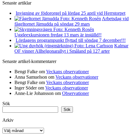
Senaste artiklar
Invigning av födororgel på lördag 25 april vid Herrstorpet
Arbetsdag vid
fågeltornet Järnudda på söndag 29 mars
Uggleexkursionen fredag 13 mars är inställd!!
Lördagens programpunkt flyttad till söndag 7 december!!!
Kalmar
OF vinner Allhelgonarallyt i Småland på 127 arter
Senaste artikel-kommentarer
Bengt Falke
om
Veckans observationer
Anna Samuelson
om
Veckans observationer
Bengt Falke
om
Veckans observationer
Inger Söder
om
Veckans observationer
Anne-Lie Johansson
om
Observationer
Sök
Sök
Arkiv
Arkiv