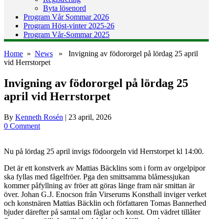
Byta lösenord
Program Vår Sommar 2026
Program Höst-vinter 2025-26
Program Vår-Sommar 2025
Home
»
News
» Invigning av födororgel på lördag 25 april
vid Herrstorpet
Invigning av födororgel på lördag 25
april vid Herrstorpet
By
Kenneth Rosén
|
23 april, 2026
0 Comment
Nu på lördag 25 april invigs födoorgeln vid Herrstorpet kl 14:00.
Det är ett konstverk av Mattias Bäcklins som i form av orgelpipor
ska fyllas med fågelfröer. Pga den smittsamma blåmessjukan
kommer påfyllning av fröer att göras länge fram när smittan är
över. Johan G.J. Enocson från Virserums Konsthall inviger verket
och konstnären Mattias Bäcklin och författaren Tomas Bannerhed
bjuder därefter på samtal om fåglar och konst. Om vädret tillåter