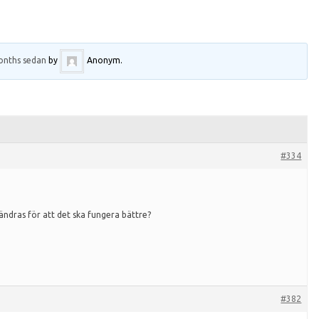
onths sedan
by
Anonym
.
#334
ändras för att det ska fungera bättre?
#382