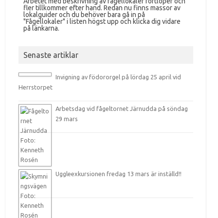
Arbetet med beskrivning av fågellokaler fortlöper och
fler tillkommer efter hand. Redan nu finns massor av
lokalguider och du behöver bara gå in på
"Fågellokaler" i listen högst upp och klicka dig vidare
på länkarna.
Senaste artiklar
Invigning av födororgel på lördag 25 april vid
Herrstorpet
Arbetsdag vid fågeltornet Järnudda på söndag
29 mars
Uggleexkursionen fredag 13 mars är inställd!!