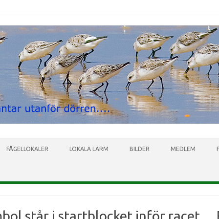
Skip to content
FÅGELLOKALER
LOKALA LARM
BILDER
MEDLEM
l står i startblocket inför racet… 