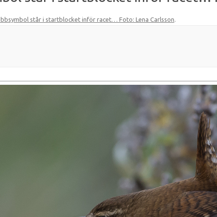
bsymbol står i startblocket inför racet… Foto: Lena Carlsson
.