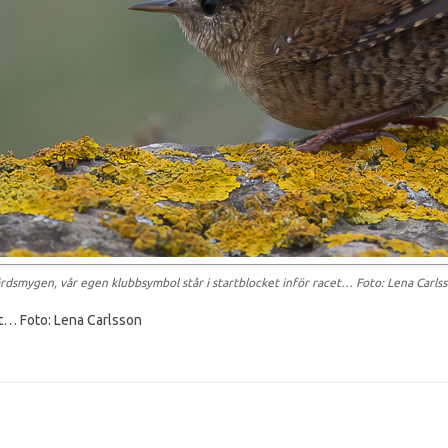
rdsmygen, vår egen klubbsymbol står i startblocket inför racet… Foto: Lena Carls
et… Foto: Lena Carlsson