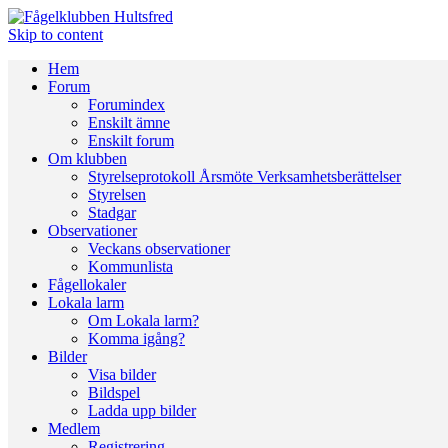
Skip to content
Hem
Forum
Forumindex
Enskilt ämne
Enskilt forum
Om klubben
Styrelseprotokoll Årsmöte Verksamhetsberättelser
Styrelsen
Stadgar
Observationer
Veckans observationer
Kommunlista
Fågellokaler
Lokala larm
Om Lokala larm?
Komma igång?
Bilder
Visa bilder
Bildspel
Ladda upp bilder
Medlem
Registrering