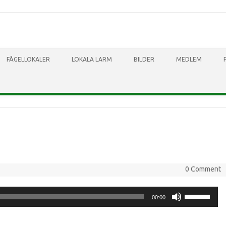
Skip to content
FÅGELLOKALER
LOKALA LARM
BILDER
MEDLEM
0 Comment
Använd
00:00
upp/ner-
piltangenter