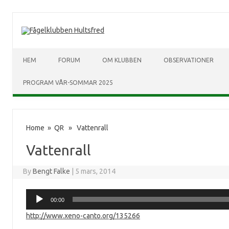
HEM
FORUM
OM KLUBBEN
OBSERVATIONER
PROGRAM VÅR-SOMMAR 2025
Home
»
QR
» Vattenrall
Vattenrall
By
Bengt Falke
|
5 mars, 2014
Ljudspelare
00:00
http://www.xeno-canto.org/135266