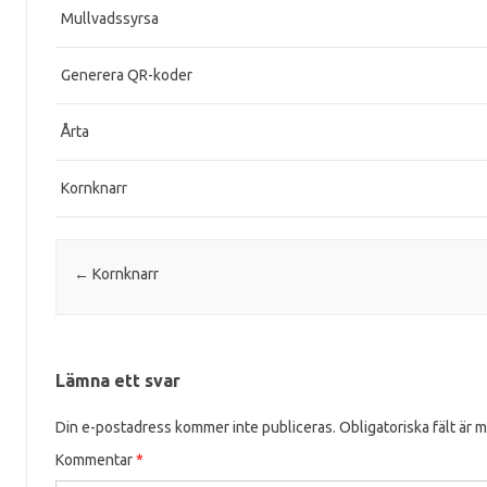
Mullvadssyrsa
Generera QR-koder
Årta
Kornknarr
Post navigation
←
Kornknarr
Lämna ett svar
Din e-postadress kommer inte publiceras.
Obligatoriska fält är 
Kommentar
*