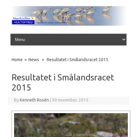
Skip to content
Home
»
News
» Resultatet i Smålandsracet 2015
Resultatet i Smålandsracet
2015
By
Kenneth Rosén
|
30 november, 2015