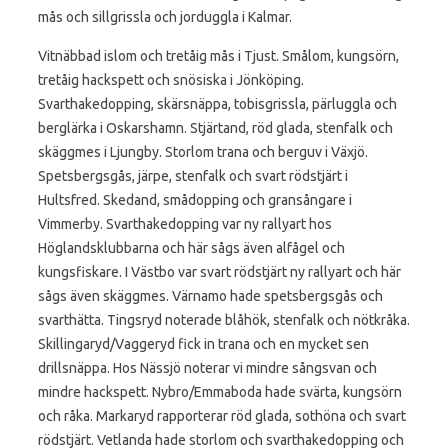
mås och sillgrissla och jorduggla i Kalmar.
Vitnäbbad islom och tretåig mås i Tjust. Smålom, kungsörn,
tretåig hackspett och snösiska i Jönköping.
Svarthakedopping, skärsnäppa, tobisgrissla, pärluggla och
berglärka i Oskarshamn. Stjärtand, röd glada, stenfalk och
skäggmes i Ljungby. Storlom trana och berguv i Växjö.
Spetsbergsgås, järpe, stenfalk och svart rödstjärt i
Hultsfred. Skedand, smådopping och gransångare i
Vimmerby. Svarthakedopping var ny rallyart hos
Höglandsklubbarna och här sågs även alfågel och
kungsfiskare. I Västbo var svart rödstjärt ny rallyart och här
sågs även skäggmes. Värnamo hade spetsbergsgås och
svarthätta. Tingsryd noterade blåhök, stenfalk och nötkråka.
Skillingaryd/Vaggeryd fick in trana och en mycket sen
drillsnäppa. Hos Nässjö noterar vi mindre sångsvan och
mindre hackspett. Nybro/Emmaboda hade svärta, kungsörn
och råka. Markaryd rapporterar röd glada, sothöna och svart
rödstjärt. Vetlanda hade storlom och svarthakedopping och