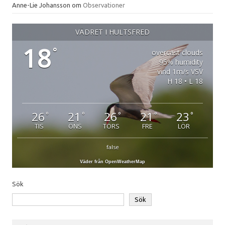
Anne-Lie Johansson
om
Observationer
VÄDRET I HULTSFRED
18
°
overcast clouds
95% humidity
vind 1m/s VSV
H 18 • L 18
26
21
26
21
23
°
°
°
°
°
TIS
ONS
TORS
FRE
LÖR
false
Väder från OpenWeatherMap
Sök
Sök