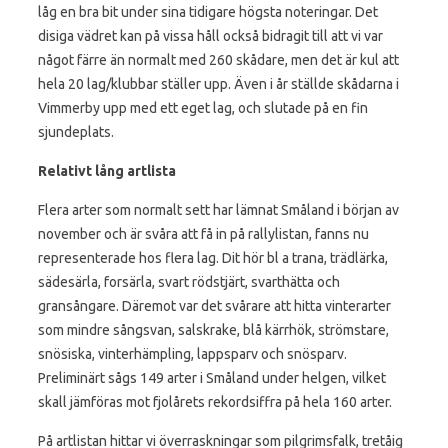
låg en bra bit under sina tidigare högsta noteringar. Det
disiga vädret kan på vissa håll också bidragit till att vi var
något färre än normalt med 260 skådare, men det är kul att
hela 20 lag/klubbar ställer upp. Även i år ställde skådarna i
Vimmerby upp med ett eget lag, och slutade på en fin
sjundeplats.
Relativt lång artlista
Flera arter som normalt sett har lämnat Småland i början av
november och är svåra att få in på rallylistan, fanns nu
representerade hos flera lag. Dit hör bl a trana, trädlärka,
sädesärla, forsärla, svart rödstjärt, svarthätta och
gransångare. Däremot var det svårare att hitta vinterarter
som mindre sångsvan, salskrake, blå kärrhök, strömstare,
snösiska, vinterhämpling, lappsparv och snösparv.
Preliminärt sågs 149 arter i Småland under helgen, vilket
skall jämföras mot fjolårets rekordsiffra på hela 160 arter.
På artlistan hittar vi överraskningar som pilgrimsfalk, tretåig