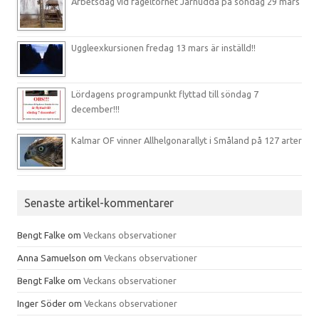
Arbetsdag vid fågeltornet Järnudda på söndag 29 mars
Uggleexkursionen fredag 13 mars är inställd!!
Lördagens programpunkt flyttad till söndag 7
december!!!
Kalmar OF vinner Allhelgonarallyt i Småland på 127 arter
Senaste artikel-kommentarer
Bengt Falke
om
Veckans observationer
Anna Samuelson
om
Veckans observationer
Bengt Falke
om
Veckans observationer
Inger Söder
om
Veckans observationer