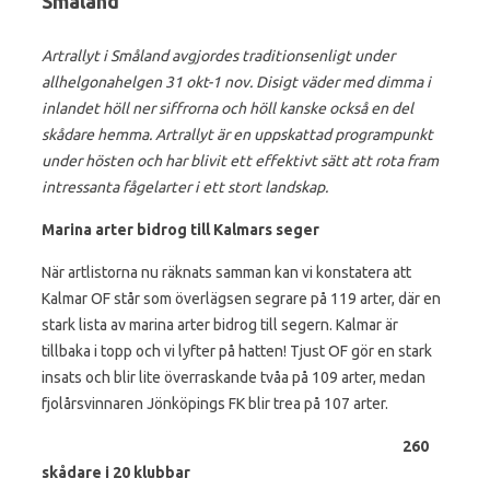
Småland
Artrallyt i Småland avgjordes traditionsenligt under
allhelgonahelgen 31 okt-1 nov. Disigt väder med dimma i
inlandet höll ner siffrorna och höll kanske också en del
skådare hemma. Artrallyt är en uppskattad programpunkt
under hösten och har blivit ett effektivt sätt att rota fram
intressanta fågelarter i ett stort landskap.
Marina arter bidrog till Kalmars seger
När artlistorna nu räknats samman kan vi konstatera att
Kalmar OF står som överlägsen segrare på 119 arter, där en
stark lista av marina arter bidrog till segern. Kalmar är
tillbaka i topp och vi lyfter på hatten! Tjust OF gör en stark
insats och blir lite överraskande tvåa på 109 arter, medan
fjolårsvinnaren Jönköpings FK blir trea på 107 arter.
260
skådare i 20 klubbar