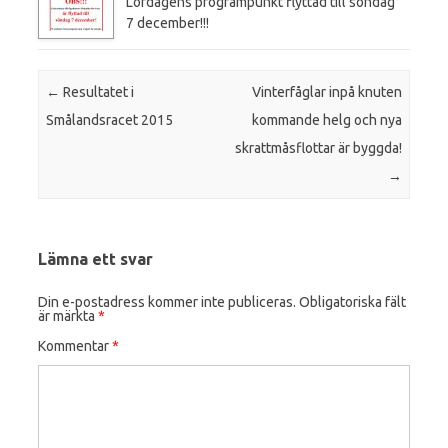
Lördagens programpunkt flyttad till söndag
7 december!!!
Post navigation
←
Resultatet i
Vinterfåglar inpå knuten
Smålandsracet 2015
kommande helg och nya
skrattmåsflottar är byggda!
→
Lämna ett svar
Din e-postadress kommer inte publiceras.
Obligatoriska fält
är märkta
*
Kommentar
*