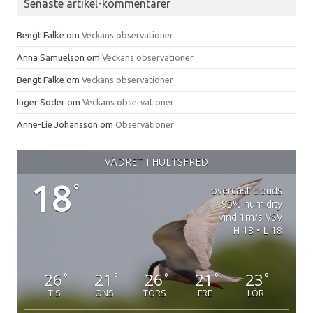
Senaste artikel-kommentarer
Bengt Falke
om
Veckans observationer
Anna Samuelson
om
Veckans observationer
Bengt Falke
om
Veckans observationer
Inger Söder
om
Veckans observationer
Anne-Lie Johansson
om
Observationer
VÄDRET I HULTSFRED
18
°
overcast clouds
95% humidity
vind 1m/s VSV
H 18 • L 18
26
21
26
21
23
°
°
°
°
°
TIS
ONS
TORS
FRE
LÖR