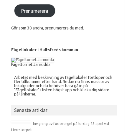
Prenumerera
Gör som 38 andra, prenumerera du med.
Fågellokaler i Hultsfreds kommun
Fågeltornet Järnudda
Arbetet med beskrivning av fågellokaler fortlöper och
fler tillkommer efter hand. Redan nu finns massor av
lokalguider och du behöver bara gå in på
"Fågellokaler" i listen högst upp och klicka dig vidare
på länkarna.
Senaste artiklar
Invigning av födororgel på lördag 25 april vid
Herrstorpet