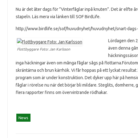
Nu är det åter dags för ”Vinterfåglar inpå knuten”. Det är elfte 
stapeln. Läs mera via länken till SOF BirdLife.
http://www.birdlife.se/sof/huvudnyhet/huvudnyhet/snart-dags-f
Lördagen den 23
även denna gång
Flottbyggare Foto: Jan Karlsson
häckningssäsong
inga häckningar även om många fåglar sågs på flottarna.Förutom s
skräntärna och brun kärrhök. Vi får hoppas på ett lyckat resulta
program som är under konstruktion. Det dyker upp här på hemsidan
fåglar i rörelse nu när det börjar bli mildare. Steglits, domherre
flera rapporter finns om övervintrande rödhakar.
News