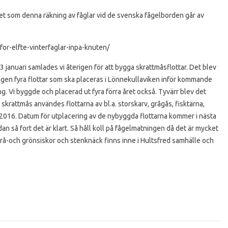
året som denna räkning av fåglar vid de svenska fågelborden går av
or-elfte-vinterfaglar-inpa-knuten/
 januari samlades vi återigen för att bygga skrattmåsflottar. Det blev
en fyra flottar som ska placeras i Lönnekullaviken inför kommande
. Vi byggde och placerad ut fyra förra året också. Tyvärr blev det
krattmås användes flottarna av bl.a. storskarv, grågås, fisktärna,
t 2016. Datum för utplacering av de nybyggda flottarna kommer i nästa
 så fort det är klart. Så håll koll på fågelmatningen då det är mycket
, grå-och grönsiskor och stenknäck finns inne i Hultsfred samhälle och