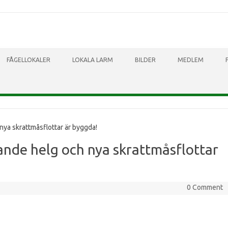
Skip to content
FÅGELLOKALER
LOKALA LARM
BILDER
MEDLEM
ya skrattmåsflottar är byggda!
nde helg och nya skrattmåsflottar
0 Comment