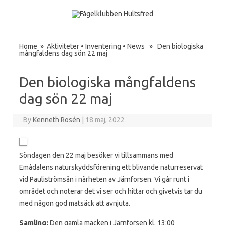
Skip to content
Home
»
Aktiviteter
•
Inventering
•
News
» Den biologiska
mångfaldens dag sön 22 maj
Den biologiska mångfaldens
dag sön 22 maj
By
Kenneth Rosén
|
18 maj, 2022
Söndagen den 22 maj besöker vi tillsammans med
Emådalens naturskyddsförening ett blivande naturreservat
vid Pauliströmsån i närheten av Järnforsen. Vi går runt i
området och noterar det vi ser och hittar och givetvis tar du
med någon god matsäck att avnjuta.
Samling:
Den gamla macken i Järnforsen kl. 13:00