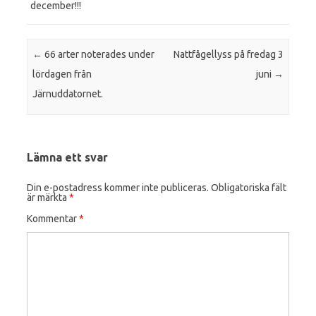
december!!!
Post navigation
←
66 arter noterades under
Nattfågellyss på fredag 3
lördagen från
juni
→
Järnuddatornet.
Lämna ett svar
Din e-postadress kommer inte publiceras.
Obligatoriska fält
är märkta
*
Kommentar
*