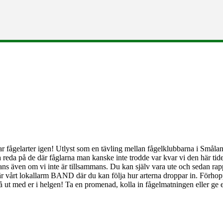
 fågelarter igen! Utlyst som en tävling mellan fågelklubbarna i Smålan
ta reda på de där fåglarna man kanske inte trodde var kvar vi den här ti
ammans även om vi inte är tillsammans. Du kan själv vara ute och sedan rap
en är vårt lokallarm BAND där du kan följa hur arterna droppar in. Förh
å ut med er i helgen! Ta en promenad, kolla in fågelmatningen eller ge 