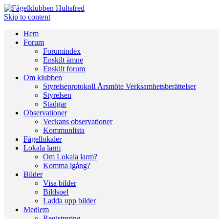
Skip to content
Hem
Forum
Forumindex
Enskilt ämne
Enskilt forum
Om klubben
Styrelseprotokoll Årsmöte Verksamhetsberättelser
Styrelsen
Stadgar
Observationer
Veckans observationer
Kommunlista
Fågellokaler
Lokala larm
Om Lokala larm?
Komma igång?
Bilder
Visa bilder
Bildspel
Ladda upp bilder
Medlem
Registrering