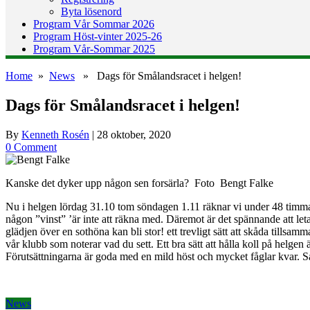
Byta lösenord
Program Vår Sommar 2026
Program Höst-vinter 2025-26
Program Vår-Sommar 2025
Home
»
News
» Dags för Smålandsracet i helgen!
Dags för Smålandsracet i helgen!
By
Kenneth Rosén
|
28 oktober, 2020
0 Comment
Kanske det dyker upp någon sen forsärla? Foto Bengt Falke
Nu i helgen lördag 31.10 tom söndagen 1.11 räknar vi under 48 timmar
någon ”vinst” ’är inte att räkna med. Däremot är det spännande att le
glädjen över en sothöna kan bli stor! ett trevligt sätt att skåda tills
vår klubb som noterar vad du sett. Ett bra sätt att hålla koll på helg
Förutsättningarna är goda med en mild höst och mycket fåglar kvar. S
News