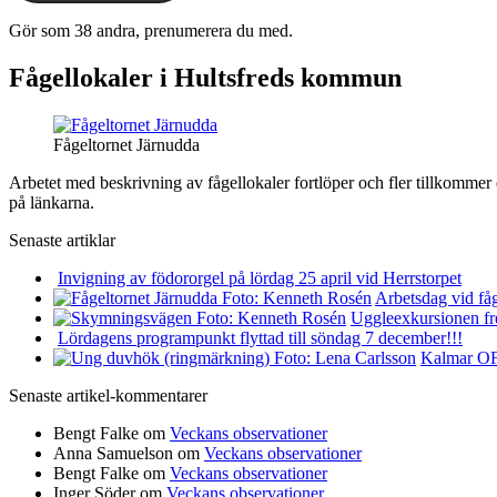
Gör som 38 andra, prenumerera du med.
Fågellokaler i Hultsfreds kommun
Fågeltornet Järnudda
Arbetet med beskrivning av fågellokaler fortlöper och fler tillkommer
på länkarna.
Senaste artiklar
Invigning av födororgel på lördag 25 april vid Herrstorpet
Arbetsdag vid få
Uggleexkursionen fre
Lördagens programpunkt flyttad till söndag 7 december!!!
Kalmar OF 
Senaste artikel-kommentarer
Bengt Falke
om
Veckans observationer
Anna Samuelson
om
Veckans observationer
Bengt Falke
om
Veckans observationer
Inger Söder
om
Veckans observationer