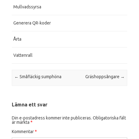
Mullvadssyrsa
Generera QR-koder
Årta
Vattenrall
Post navigation
←
Småfläckig sumphöna
Gräshoppsångare
→
Lämna ett svar
Din e-postadress kommer inte publiceras.
Obligatoriska fält
är märkta
*
Kommentar
*