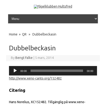
Skip to content
Home
»
QR
» Dubbelbeckasin
Dubbelbeckasin
By
Bengt Falke
|
5 mars, 2014
Ljudspelare
00:00
00:00
http://www.xeno-canto.org/152482
Citering
Hans Norelius, XC152482. Tillgänglig på www.xeno-