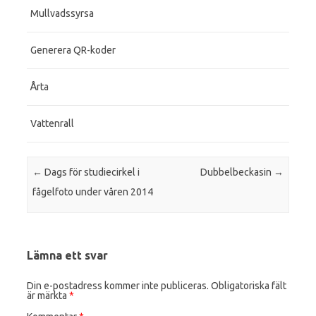
Mullvadssyrsa
Generera QR-koder
Årta
Vattenrall
Post navigation
←
Dags för studiecirkel i
Dubbelbeckasin
→
fågelfoto under våren 2014
Lämna ett svar
Din e-postadress kommer inte publiceras.
Obligatoriska fält
är märkta
*