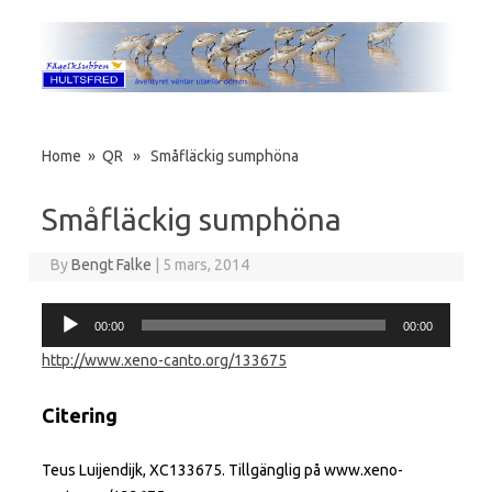
Skip to content
Home
»
QR
» Småfläckig sumphöna
Småfläckig sumphöna
By
Bengt Falke
|
5 mars, 2014
Ljudspelare
00:00
00:00
http://www.xeno-canto.org/133675
Citering
Teus Luijendijk, XC133675. Tillgänglig på www.xeno-