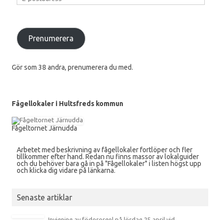
Prenumerera
Gör som 38 andra, prenumerera du med.
Fågellokaler i Hultsfreds kommun
Fågeltornet Järnudda
Arbetet med beskrivning av fågellokaler fortlöper och fler
tillkommer efter hand. Redan nu finns massor av lokalguider
och du behöver bara gå in på "Fågellokaler" i listen högst upp
och klicka dig vidare på länkarna.
Senaste artiklar
Invigning av födororgel på lördag 25 april vid